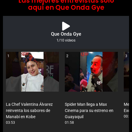
Las mejores entrevistas solo
aquí en Que Onda Gye
Que Onda Gye
1
/10
videos
1
2
3
La Chef Valentina Álvarez
Spider Man llega a Max
Metr
reinventa los sabores de
Cinema para su estreno en
Exce
Manabí en Kobe
Guayaquil
00:3
03:53
01:58