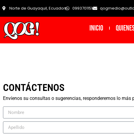
Norte de Guayaquil, Ecuador
0993701151
qogmedio@outl
INICIO
Quiene
CONTÁCTENOS
Envíenos su consultas o sugerencias, responderemos lo más p