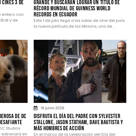
 cines 3 de
grande y buscarán lograr un título de
récord mundial de Guinness World
Records en Ecuador
 entero con
Brat y de
Este 1 de julio llega a las salas de cine del país
la nueva película de los Minions, una de ..
19 junio 2026
derosa de DC
Disfruta el Día del Padre con Sylvester
desafiante
Stallone, Jason Statham, Dave Bautista y
más hombres de acción
 DC Studios
e estrenará en
En el marco de la celebración del Día del