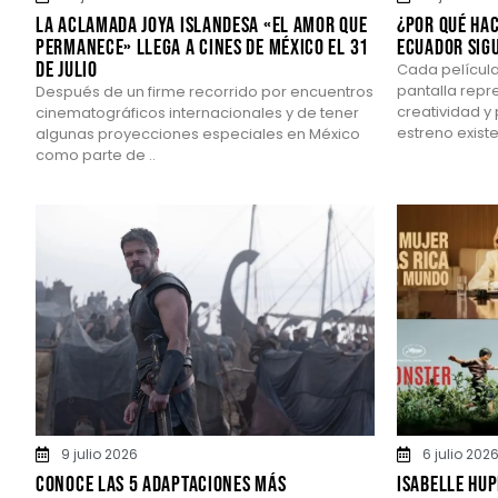
La aclamada joya islandesa «El amor que
¿Por qué hac
permanece» llega a cines de México el 31
Ecuador sigu
de julio
Cada película
pantalla repr
Después de un firme recorrido por encuentros
creatividad y
cinematográficos internacionales y de tener
estreno existe 
algunas proyecciones especiales en México
como parte de ..
9 julio 2026
6 julio 202
Conoce las 5 adaptaciones más
Isabelle Hup