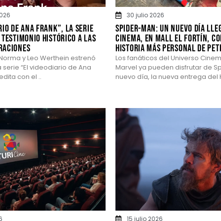
026
30 julio 2026
rio de Ana Frank”, la serie
Spider-Man: Un nuevo día lle
 testimonio histórico a las
Cinema, en Mall El Fortín, c
raciones
historia más personal de Pet
Norma y Leo Werthein estrenó
Los fanáticos del Universo Cine
 serie “El videodiario de Ana
Marvel ya pueden disfrutar de S
dita con el ..
nuevo día, la nueva entrega del 
6
15 julio 2026