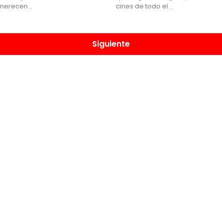
erecen ..
cines de todo el ..
Siguiente