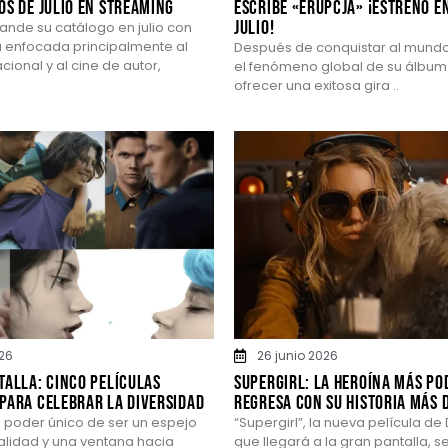
os de julio en streaming
escribe «ERUPCJA» ¡Estreno en
julio!
pande su catálogo en julio con
 enfocada principalmente al
Después de conquistar al mundo
ional y al cine de autor,
el fenómeno global de su álbum 
ofrecer una exitosa gira ..
026
26 junio 2026
talla: Cinco películas
Supergirl: La heroína más po
para celebrar la diversidad
regresa con su historia más 
el poder único de ser un espejo
“Supergirl”, la nueva película de
alidad y una ventana hacia
que llegará a la gran pantalla, s