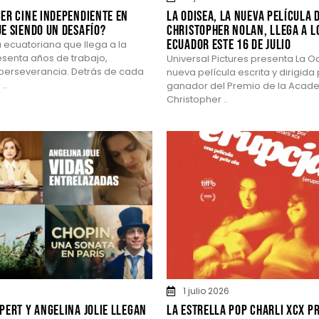
er cine independiente en
La Odisea, la nueva película 
e siendo un desafío?
Christopher Nolan, llega a l
Ecuador este 16 de julio
 ecuatoriana que llega a la
esenta años de trabajo,
Universal Pictures presenta La Od
 perseverancia. Detrás de cada
nueva película escrita y dirigida 
..
ganador del Premio de la Acad
Christopher ..
6
1 julio 2026
pert y Angelina Jolie llegan
La estrella pop Charli XCX p