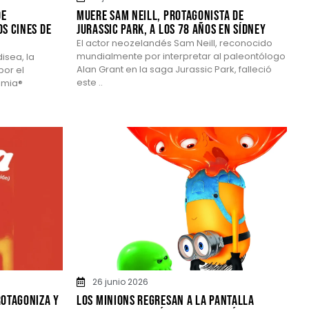
de
Muere Sam Neill, protagonista de
os cines de
Jurassic Park, a los 78 años en Sídney
El actor neozelandés Sam Neill, reconocido
mundialmente por interpretar al paleontólogo
isea, la
Alan Grant en la saga Jurassic Park, falleció
por el
este ..
emia®
26 junio 2026
rotagoniza y
Los Minions regresan a la pantalla