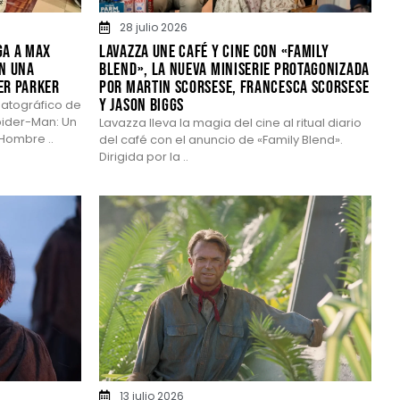
28 julio 2026
ga a Max
Lavazza une café y cine con «Family
on una
Blend», la nueva miniserie protagonizada
er Parker
por Martin Scorsese, Francesca Scorsese
y Jason Biggs
matográfico de
pider-Man: Un
Lavazza lleva la magia del cine al ritual diario
Hombre ..
del café con el anuncio de «Family Blend».
Dirigida por la ..
13 julio 2026