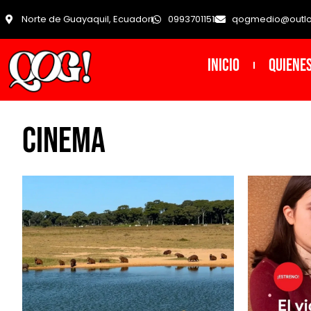
Norte de Guayaquil, Ecuador
0993701151
qogmedio@outl
INICIO
Quiene
Cinema