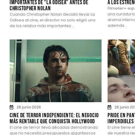
importantes de “La Odisea” antes de
a los estren
Christopher Nolan
Filmelier+ ex
una curaduría
Cuando Christopher Nolan decidió llevar La
drama internac
Odisea al cine, el director no solo eligió uno
además ..
de los relatos más importantes ..
26 junio 2026
26 junio 2
Cine de terror independiente: El negocio
Pride en pan
más rentable que conquista Hollywood
imperdibles 
El cine de terror lleva décadas demostrando
El cine tiene 
que no necesita presupuestos gigantescos
de nuestra re