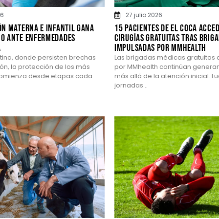
26
27 julio 2026
ón materna e infantil gana
15 pacientes de El Coca acce
o ante enfermedades
cirugías gratuitas tras brig
a
impulsadas por MMhealth
tina, donde persisten brechas
Las brigadas médicas gratuitas 
ón, la protección de los más
por MMhealth continúan genera
comienza desde etapas cada
más allá de la atención inicial. 
jornadas ..