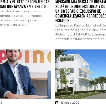
rmia y el reto de identificar
Mercado Mayorista de Rioba
dad que avanza en silencio
20 años de agroecología y co
único espacio exclusivo de
rmia, también conocida como
comercialización agroecológ
stemica, es una enfermedad
ra caracterizada por el
Ecuador
 y la tirantez de ..
La Empresa Pública Municipal M
Productores Agrícolas San Pedr
Riobamba (EP-EMMPA) conmem
décadas de funcionamiento de s
26
15 junio 2026