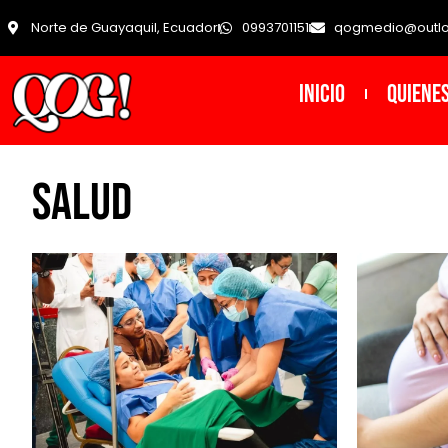
Norte de Guayaquil, Ecuador
0993701151
qogmedio@outl
INICIO
Quiene
Salud