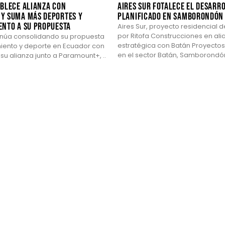
ablece alianza con
Aires Sur fotalece el desarr
y suma más deportes y
planificado en Samborondón
ento a su propuesta
Aires Sur, proyecto residencial 
por Ritofa Construcciones en ali
inúa consolidando su propuesta
estratégica con Batán Proyectos
iento y deporte en Ecuador con
en el sector Batán, Samborondón,
su alianza junto a Paramount+, ..