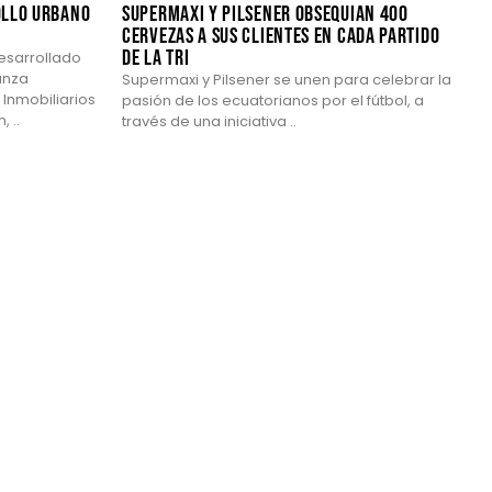
ollo urbano
Supermaxi y Pilsener obsequian 400
cervezas a sus clientes en cada partido
de la TRI
desarrollado
anza
Supermaxi y Pilsener se unen para celebrar la
 Inmobiliarios
pasión de los ecuatorianos por el fútbol, a
 ..
través de una iniciativa ..