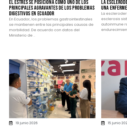
El estrés se posiciona como uno de los
La esclerode
principales agravantes de los problemas
una enferme
digestivos en Ecuador
La esclerode
esclerosis si
En Ecuador, los problemas gastrointestinales
autoinmune ra
se mantienen entre las principales causas de
endurecimiento
morbilidad. De acuerdo con datos del
Ministerio de ..
19 junio 2026
15 junio 20