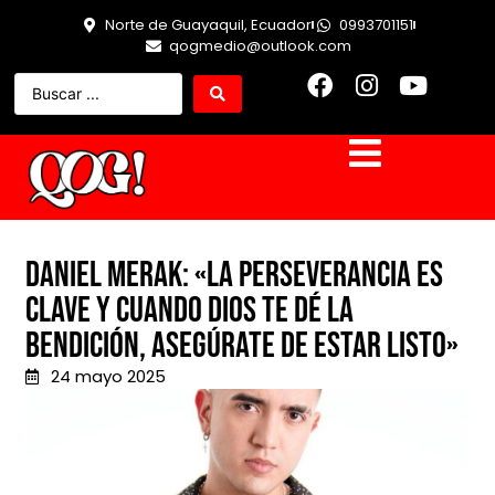
Norte de Guayaquil, Ecuador
0993701151
qogmedio@outlook.com
Daniel Merak: «La perseverancia es
clave y cuando Dios te dé la
bendición, asegúrate de estar listo»
24 mayo 2025