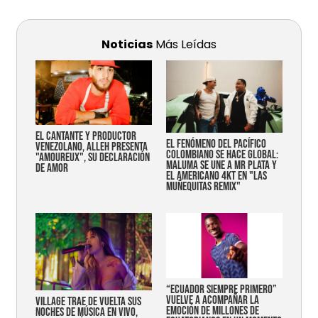
Noticias
Más Leídas
EL CANTANTE Y PRODUCTOR
EL FENÓMENO DEL PACÍFICO
VENEZOLANO, ALLEH PRESENTA
COLOMBIANO SE HACE GLOBAL:
"AMOUREUX", SU DECLARACIÓN
MALUMA SE UNE A MR PLATA Y
DE AMOR
EL AMERICANO 4KT EN "LAS
MUÑEQUITAS REMIX"
“Ecuador siempre primero”
vuelve a acompañar la
Village trae de vuelta sus
emoción de millones de
noches de música en vivo,