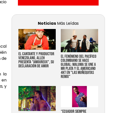
acio
Noticias
Más Leídas
scal
bién
EL CANTANTE Y PRODUCTOR
EL FENÓMENO DEL PACÍFICO
n de
VENEZOLANO, ALLEH
COLOMBIANO SE HACE
PRESENTA "AMOUREUX", SU
GLOBAL: MALUMA SE UNE A
DECLARACIÓN DE AMOR
MR PLATA Y EL AMERICANO
4KT EN "LAS MUÑEQUITAS
n la
REMIX"
a en
a, y
“Ecuador siempre