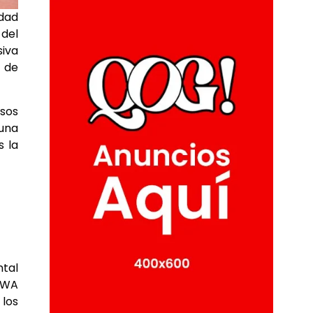
idad
 del
siva
 de
rsos
 una
s la
ntal
MIWA
 los