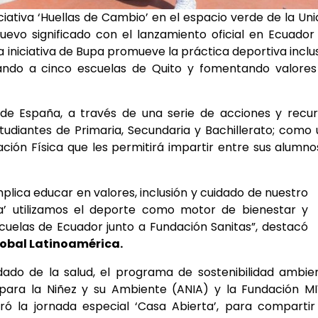
iciativa ‘Huellas de Cambio’ en el espacio verde de la Un
evo significado con el lanzamiento oficial en Ecuador
a iniciativa de Bupa promueve la práctica deportiva inclu
tando a cinco escuelas de Quito y fomentando valores
 de España, a través de una serie de acciones y recu
estudiantes de Primaria, Secundaria y Bachillerato; como
ión Física que les permitirá impartir entre sus alumno
plica educar en valores, inclusión y cuidado de nuestro
la’ utilizamos el deporte como motor de bienestar y
scuelas de Ecuador junto a Fundación Sanitas”, destacó
lobal Latinoamérica.
ado de la salud, el programa de sostenibilidad ambie
n para la Niñez y su Ambiente (ANIA) y la Fundación 
ó la jornada especial ‘Casa Abierta’, para compartir