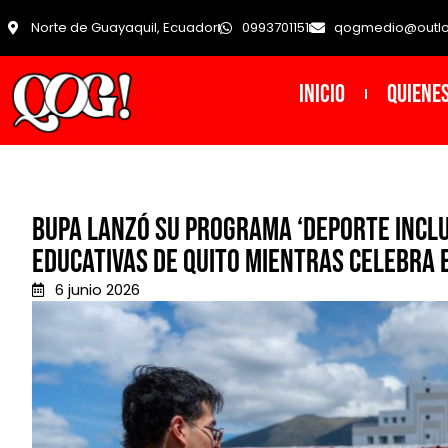
Norte de Guayaquil, Ecuador
0993701151
qogmedio@outl
INICIO
Quiene
Bupa lanzó su programa ‘Deporte Inclus
educativas de Quito mientras celebra 
6 junio 2026