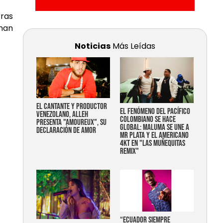
ras
onan
Noticias
Más Leídas
EL CANTANTE Y PRODUCTOR
EL FENÓMENO DEL PACÍFICO
VENEZOLANO, ALLEH
COLOMBIANO SE HACE
PRESENTA "AMOUREUX", SU
GLOBAL: MALUMA SE UNE A
DECLARACIÓN DE AMOR
MR PLATA Y EL AMERICANO
4KT EN "LAS MUÑEQUITAS
REMIX"
“Ecuador siempre