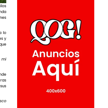
ilos
unda
ones
a lo
es y
que
 mi
onde
uras
sus
esco