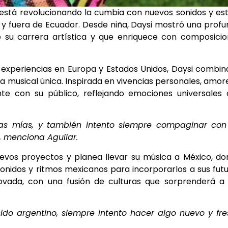
 está revolucionando la cumbia con nuevos sonidos y est
y fuera de Ecuador. Desde niña, Daysi mostró una prof
 su carrera artística y que enriquece con composici
xperiencias en Europa y Estados Unidos, Daysi combin
a musical única. Inspirada en vivencias personales, amor
e con su público, reflejando emociones universales 
ias mías, y también intento siempre compaginar con
”, menciona Aguilar.
evos proyectos y planea llevar su música a México, d
sonidos y ritmos mexicanos para incorporarlos a sus fut
vada, con una fusión de culturas que sorprenderá a 
do argentino, siempre intento hacer algo nuevo y fr