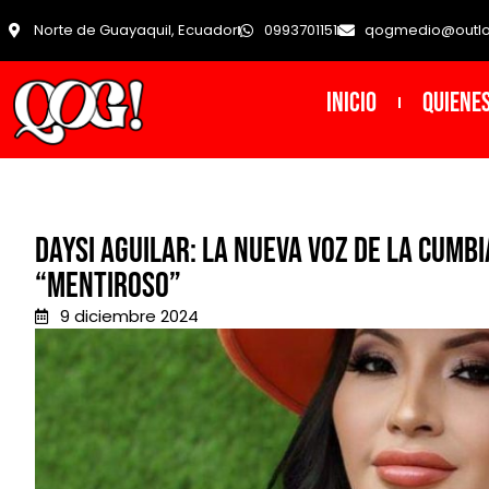
Norte de Guayaquil, Ecuador
0993701151
qogmedio@outl
INICIO
Quiene
Daysi Aguilar: La nueva voz de la cumb
“Mentiroso”
9 diciembre 2024