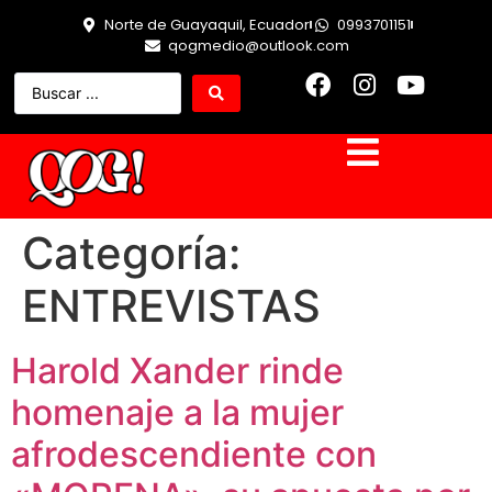
Norte de Guayaquil, Ecuador
0993701151
qogmedio@outlook.com
Categoría:
ENTREVISTAS
Harold Xander rinde
homenaje a la mujer
afrodescendiente con