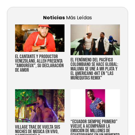
Noticias
Más Leídas
EL CANTANTE Y PRODUCTOR
EL FENÓMENO DEL PACÍFICO
VENEZOLANO, ALLEH PRESENTA
COLOMBIANO SE HACE GLOBAL:
"AMOUREUX", SU DECLARACIÓN
MALUMA SE UNE A MR PLATA Y
DE AMOR
EL AMERICANO 4KT EN "LAS
MUÑEQUITAS REMIX"
“Ecuador siempre primero”
vuelve a acompañar la
Village trae de vuelta sus
emoción de millones de
noches de música en vivo,