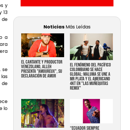
os y
y 13
 de
Noticias
Más Leídas
to a
para
mera
EL CANTANTE Y PRODUCTOR
EL FENÓMENO DEL PACÍFICO
VENEZOLANO, ALLEH
A se
COLOMBIANO SE HACE
PRESENTA "AMOUREUX", SU
GLOBAL: MALUMA SE UNE A
 las
DECLARACIÓN DE AMOR
MR PLATA Y EL AMERICANO
d de
4KT EN "LAS MUÑEQUITAS
REMIX"
lece
e lo
“Ecuador siempre