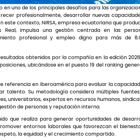
do en uno de los principales desafíos para las organizacio
recer profesionalmente, desarrollar nuevas capacidad
 En este contexto, NIRSA, empresa ecuatoriana que produ
s Real, impulsa una gestión centrada en las person
imiento profesional y empleo digno para más de 8.
s resultados obtenidos por la compañía en la edición 202
siciones, ubicándose en el puesto 19 del ranking gener
de referencia en Iberoamérica para evaluar la capacida
izar talento. Su metodología considera múltiples fuente
s, universitarios, expertos en recursos humanos, sindica
gestión de personas y reputación interna.
enido que realiza para generar oportunidades de desarro
promover entornos laborales que favorezcan el bienest
espeto, la equidad y el crecimiento compartido.