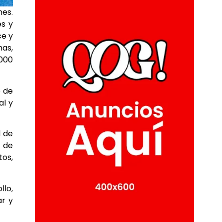
nes.
es y
ce y
as,
000
6 de
al y
d de
s de
tos,
llo,
ar y