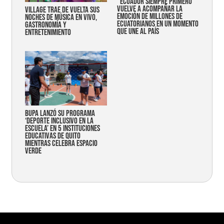
“Ecuador siempre primero”
vuelve a acompañar la
Village trae de vuelta sus
emoción de millones de
noches de música en vivo,
ecuatorianos en un momento
gastronomía y
que une al país
entretenimiento
Bupa lanzó su programa
‘Deporte Inclusivo en la
Escuela’ en 5 instituciones
educativas de Quito
mientras celebra espacio
verde