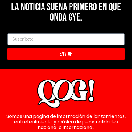
La noticia suena primero en Que
Onda Gye.
Enviar
Somos una pagina de información de lanzamientos,
entretenimiento y música de personalidades
nacional e internacional.