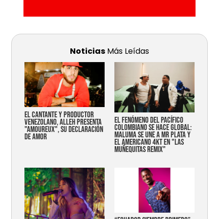
Noticias
Más Leídas
EL CANTANTE Y PRODUCTOR
EL FENÓMENO DEL PACÍFICO
VENEZOLANO, ALLEH PRESENTA
COLOMBIANO SE HACE GLOBAL:
"AMOUREUX", SU DECLARACIÓN
MALUMA SE UNE A MR PLATA Y
DE AMOR
EL AMERICANO 4KT EN "LAS
MUÑEQUITAS REMIX"