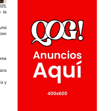
025,
 la
 una
ioso
ente
para
ía y