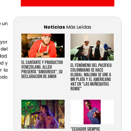
e un
Noticias
Más Leídas
yor
 del
dad.
ad y
EL CANTANTE Y PRODUCTOR
EL FENÓMENO DEL PACÍFICO
VENEZOLANO, ALLEH
r la
COLOMBIANO SE HACE
PRESENTA "AMOUREUX", SU
GLOBAL: MALUMA SE UNE A
todo
DECLARACIÓN DE AMOR
MR PLATA Y EL AMERICANO
4KT EN "LAS MUÑEQUITAS
REMIX"
“Ecuador siempre