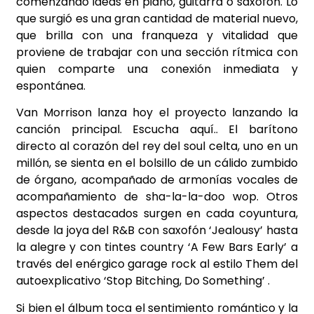
comenzando ideas en piano, guitarra o saxofón. Lo
que surgió es una gran
cantidad de material nuevo,
que brilla con una franqueza y vitalidad que
proviene de trabajar
con una sección rítmica con
quien comparte una conexión inmediata y
espontánea.
Van Morrison lanza hoy el proyecto lanzando la
canción principal. Escucha aquí.. El barítono
directo al corazón del rey del soul celta, uno en un
millón, se sienta en el bolsillo de un cálido
zumbido
de órgano, acompañado de armonías vocales de
acompañamiento de sha-la-la-doo
wop. Otros
aspectos destacados surgen en cada coyuntura,
desde la joya del R&B con saxofón
‘Jealousy’ hasta
la alegre y con tintes country ‘A Few Bars Early’ a
través del enérgico garage
rock al estilo Them del
autoexplicativo ‘Stop Bitching, Do Something’ .
Si bien el álbum toca el sentimiento romántico y la