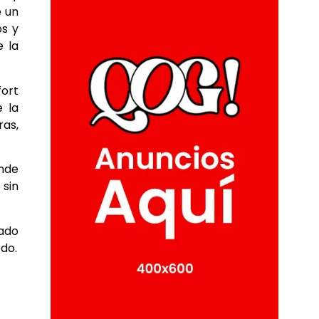
e un
os y
e la
fort
e la
ras,
nde
 sin
cado
do.