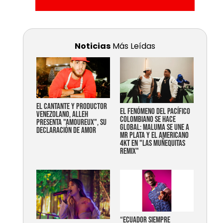
Noticias
Más Leídas
EL CANTANTE Y PRODUCTOR
EL FENÓMENO DEL PACÍFICO
VENEZOLANO, ALLEH
COLOMBIANO SE HACE
PRESENTA "AMOUREUX", SU
GLOBAL: MALUMA SE UNE A
DECLARACIÓN DE AMOR
MR PLATA Y EL AMERICANO
4KT EN "LAS MUÑEQUITAS
REMIX"
“Ecuador siempre