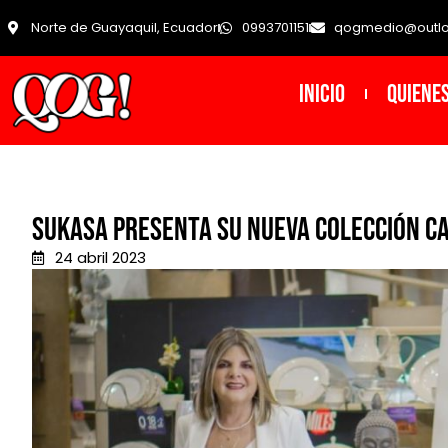
Norte de Guayaquil, Ecuador
0993701151
qogmedio@outl
INICIO
Quiene
Sukasa presenta su nueva colección C
24 abril 2023