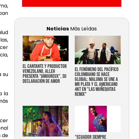
oma,
iban
Noticias
Más Leídas
alud
las,
cer
cia,
EL CANTANTE Y PRODUCTOR
EL FENÓMENO DEL PACÍFICO
VENEZOLANO, ALLEH
a su
COLOMBIANO SE HACE
PRESENTA "AMOUREUX", SU
GLOBAL: MALUMA SE UNE A
DECLARACIÓN DE AMOR
MR PLATA Y EL AMERICANO
4KT EN "LAS MUÑEQUITAS
a la
REMIX"
más
ocer
onal
s de
“Ecuador siempre