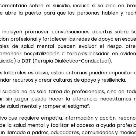
mentario sobre el suicidio, incluso si se dice en br
e abre la puerta para que las personas hablen y rec
io incluyen promover conversaciones abiertas sobre s
ción profesional y fortalecer las redes de apoyo en escue
ales de salud mental pueden evaluar el riesgo, ofre
comendar hospitalización o terapias basadas en eviden
icidio) o DBT (Terapia Dialéctico-Conductual).
os laborales es clave, estos entornos pueden capacitar 
dar recursos y crear culturas de apoyo y resiliencia.
suicidio no es solo tarea de profesionales, sino de tod
 sin juzgar puede hacer la diferencia, necesitamos 
de salud mental y romper el estigma”.
ivo que requiere empatía, información y acción, recon
de la salud mental y facilitar el acceso a ayuda profesi
 un llamado a padres, educadores, comunidades y medio