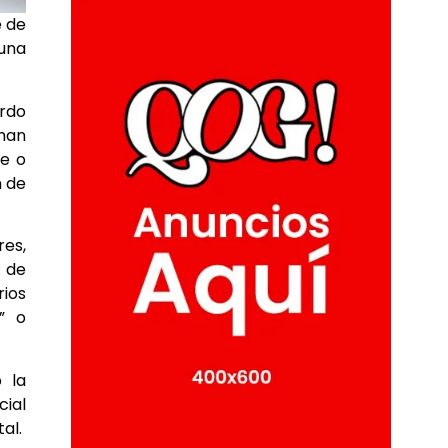
e de
tuna
erdo
 han
re o
n de
res,
s de
rios
” o
o la
cial
al.