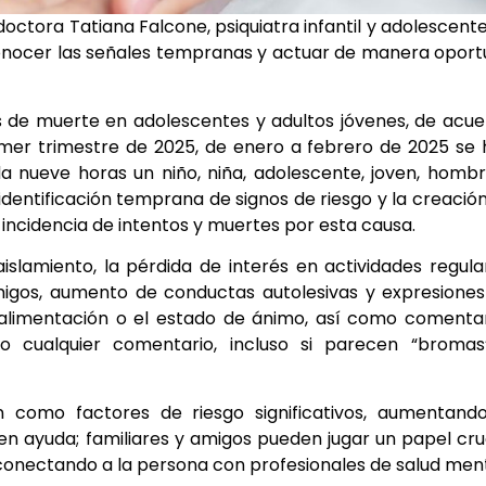
 doctora Tatiana Falcone, psiquiatra infantil y adolescent
econocer las señales tempranas y actuar de manera opor
sas de muerte en adolescentes y adultos jóvenes, de acu
imer trimestre de 2025, de enero a febrero de 2025 se
ada nueve horas un niño, niña, adolescente, joven, homb
identificación temprana de signos de riesgo y la creació
incidencia de intentos y muertes por esta causa.
lamiento, la pérdida de interés en actividades regula
migos, aumento de conductas autolesivas y expresione
 alimentación o el estado de ánimo, así como comenta
o cualquier comentario, incluso si parecen “bromas
n como factores de riesgo significativos, aumentand
uen ayuda; familiares y amigos pueden jugar un papel cru
onectando a la persona con profesionales de salud ment