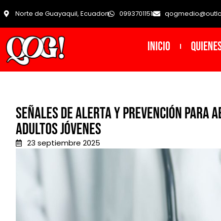
Norte de Guayaquil, Ecuador
0993701151
qogmedio@outl
INICIO
Quiene
Señales de alerta y prevención para a
adultos jóvenes
23 septiembre 2025