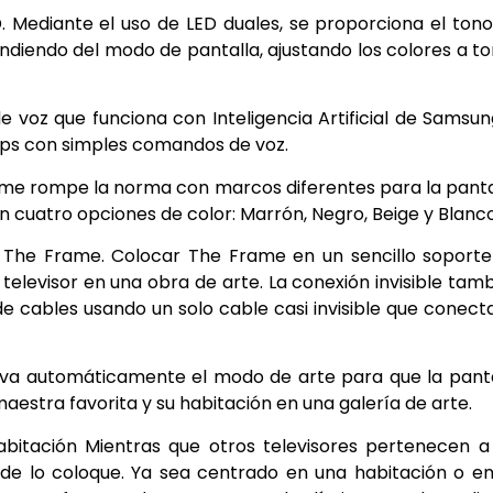
 Mediante el uso de LED duales, se proporciona el ton
ndiendo del modo de pantalla, ajustando los colores a t
 voz que funciona con Inteligencia Artificial de Samsun
apps con simples comandos de voz.
rame rompe la norma con marcos diferentes para la panta
cuatro opciones de color: Marrón, Negro, Beige y Blanco
 The Frame. Colocar The Frame en un sencillo soport
n televisor en una obra de
arte. La conexión invisible tam
e cables usando un solo cable casi invisible que conect
tiva automáticamente el modo de arte para que la pant
stra favorita y su habitación en una galería de arte.
itación Mientras que otros televisores pertenecen a 
nde lo coloque. Ya sea centrado en una habitación o e