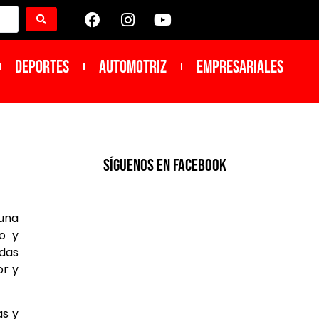
DEPORTES
Automotriz
Empresariales
SíGUENOS EN FACEBOOK
 una
lo y
adas
or y
as y