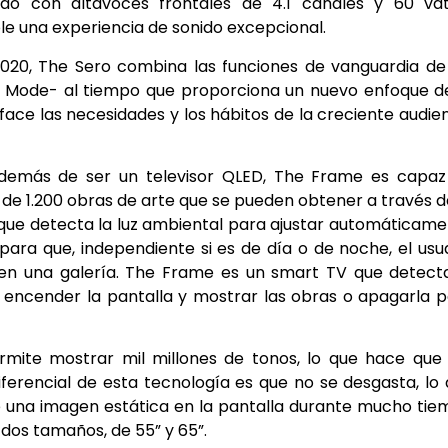
do con altavoces frontales de 4.1 canales y 60 vati
le una experiencia de sonido excepcional.
020, The Sero combina las funciones de vanguardia de
 Mode- al tiempo que proporciona un nuevo enfoque d
face las necesidades y los hábitos de la creciente audie
demás de ser un televisor QLED, The Frame es capaz
 de 1.200 obras de arte que se pueden obtener a través d
 que detecta la luz ambiental para ajustar automáticam
l para que, independiente si es de día o de noche, el usu
 en una galería. The Frame es un smart TV que detect
 encender la pantalla y mostrar las obras o apagarla 
mite mostrar mil millones de tonos, lo que hace que 
iferencial de esta tecnología es que no se desgasta, lo
 de una imagen estática en la pantalla durante mucho ti
dos tamaños, de 55” y 65”.