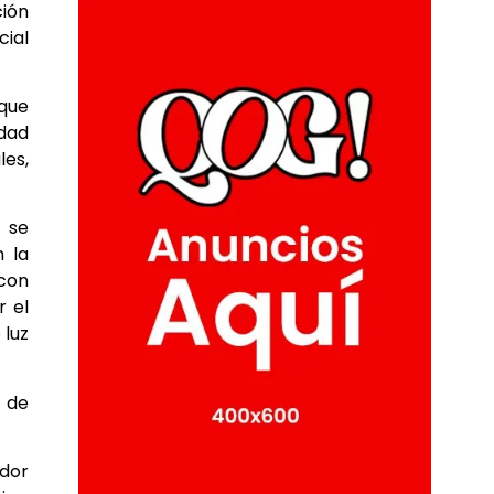
ción
cial
 que
idad
les,
e se
n la
 con
r el
 luz
d de
ador