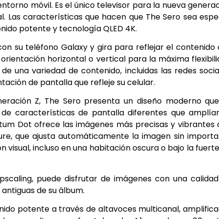
 entorno móvil. Es el único televisor para la nueva genera
al. Las características que hacen que The Sero sea espe
sonido potente y tecnología QLED 4K.
on su teléfono Galaxy y gira para reflejar el contenido
 orientación horizontal o vertical para la máxima flexibil
 de una variedad de contenido, incluidas las redes socia
tación de pantalla que refleje su celular.
eneración Z, The Sero presenta un diseño moderno qu
de características de pantalla diferentes que amplía
ntum Dot ofrece las imágenes más precisas y vibrantes
ure, que ajusta automáticamente la imagen sin importa
n visual, incluso en una habitación oscura o bajo la fuerte
pscaling, puede disfrutar de imágenes con una calida
s antiguas de su álbum.
nido potente a través de altavoces multicanal, amplific