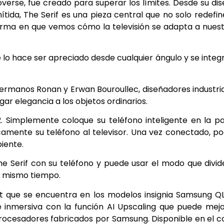
overse, fue creado para superar los límites. Desde su di
ítida, The Serif es una pieza central que no solo redefin
forma en que vemos cómo la televisión se adapta a nues
e lo hace ser apreciado desde cualquier ángulo y se integ
hermanos Ronan y Erwan Bouroullec, diseñadores industri
r elegancia a los objetos ordinarios.
2. Simplemente coloque su teléfono inteligente en la p
camente su teléfono al televisor. Una vez conectado, p
biente.
he Serif con su teléfono y puede usar el modo que divid
al mismo tiempo.
ot que se encuentra en los modelos insignia Samsung Q
e inmersiva con la función AI Upscaling que puede mej
 procesadores fabricados por Samsung. Disponible en el c