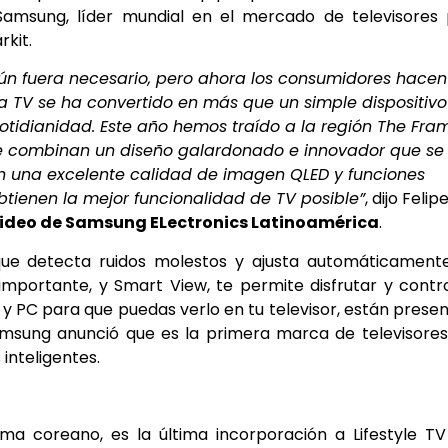
Samsung, líder mundial en el mercado de televisores 
kit.
ún fuera necesario, pero ahora los consumidores hacen
La TV se ha convertido en más que un simple dispositivo
cotidianidad. Este año hemos traído a la región The Fra
e que combinan un diseño galardonado e innovador que se
n una excelente calidad de imagen QLED y funciones
tienen la mejor funcionalidad de TV posible”
, dijo Felip
 Video de Samsung ELectronics Latinoamérica
.
que detecta ruidos molestos y ajusta automáticamente
portante, y Smart View, te permite disfrutar y contr
y PC para que puedas verlo en tu televisor, están prese
Samsung anunció que es la primera marca de televisore
inteligentes.
dioma coreano, es la última incorporación a Lifestyle T