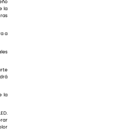
seño
e la
tras
ra a
ales
arte
odrá
e la
LED.
orar
olor