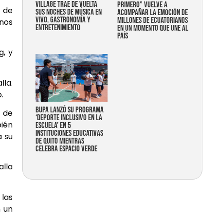
Village trae de vuelta
primero” vuelve a
o de
sus noches de música en
acompañar la emoción de
vivo, gastronomía y
millones de ecuatorianos
onos
entretenimiento
en un momento que une al
país
g, y
lla.
.
Bupa lanzó su programa
e de
‘Deporte Inclusivo en la
bién
Escuela’ en 5
instituciones educativas
a su
de Quito mientras
celebra espacio verde
alla
las
n un