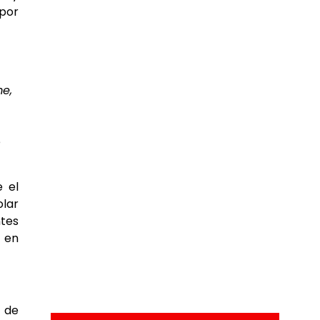
por
me,
e
 el
olar
ntes
s en
V de