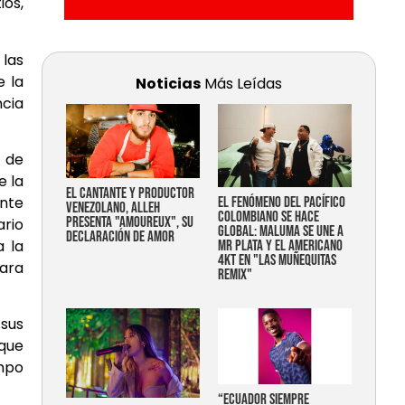
os,
 las
e la
Noticias
Más Leídas
ncia
 de
e la
EL CANTANTE Y PRODUCTOR
ente
EL FENÓMENO DEL PACÍFICO
VENEZOLANO, ALLEH
COLOMBIANO SE HACE
PRESENTA "AMOUREUX", SU
ario
GLOBAL: MALUMA SE UNE A
DECLARACIÓN DE AMOR
a la
MR PLATA Y EL AMERICANO
4KT EN "LAS MUÑEQUITAS
para
REMIX"
sus
 que
empo
“Ecuador siempre