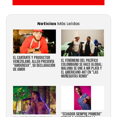
Noticias
Más Leídas
EL CANTANTE Y PRODUCTOR
EL FENÓMENO DEL PACÍFICO
VENEZOLANO, ALLEH PRESENTA
COLOMBIANO SE HACE GLOBAL:
"AMOUREUX", SU DECLARACIÓN
MALUMA SE UNE A MR PLATA Y
DE AMOR
EL AMERICANO 4KT EN "LAS
MUÑEQUITAS REMIX"
“Ecuador siempre primero”