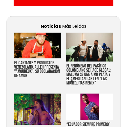
Noticias
Más Leídas
EL CANTANTE Y PRODUCTOR
EL FENÓMENO DEL PACÍFICO
VENEZOLANO, ALLEH PRESENTA
COLOMBIANO SE HACE GLOBAL:
"AMOUREUX", SU DECLARACIÓN
MALUMA SE UNE A MR PLATA Y
DE AMOR
EL AMERICANO 4KT EN "LAS
MUÑEQUITAS REMIX"
“Ecuador siempre primero”