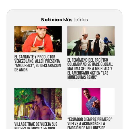
Noticias
Más Leídas
EL CANTANTE Y PRODUCTOR
EL FENÓMENO DEL PACÍFICO
VENEZOLANO, ALLEH PRESENTA
COLOMBIANO SE HACE GLOBAL:
"AMOUREUX", SU DECLARACIÓN
MALUMA SE UNE A MR PLATA Y
DE AMOR
EL AMERICANO 4KT EN "LAS
MUÑEQUITAS REMIX"
“Ecuador siempre primero”
vuelve a acompañar la
Village trae de vuelta sus
emoción de millones de
noches de música en vivo,