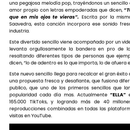
una pegajosa melodía pop, trayéndonos un sencillo qu
amor propio con letras empoderadas que dicen,
“
T
que en mis ojos te vieras”.
Escrita por la misma
Saavedra, esta canción incorpora ese sonido fres
industria.
Este divertido sencillo viene acompañado por un vi
levanta orgullosamente la bandera en pro de la
resaltando diferentes tipos de personas que ejempli
dicen, “lo de adentro es lo que importa, lo de afuera 
Este nuevo sencillo llega para recalcar el gran éxito 
una propuesta fresca y desafiante, que fusiona dife
publico, que uno de los primeros sencillos que la
popularidad cada día mas. Actualmente
“ELLA”
e
165.000 TikToks, y logrando más de 40 millon
reproducciones combinadas en todas las plataformas
visitas en YouTube.