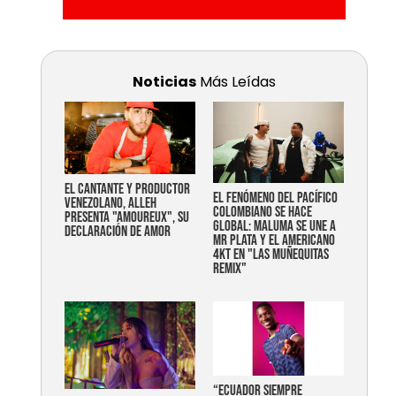
Noticias
Más Leídas
EL CANTANTE Y PRODUCTOR
EL FENÓMENO DEL PACÍFICO
VENEZOLANO, ALLEH
COLOMBIANO SE HACE
PRESENTA "AMOUREUX", SU
GLOBAL: MALUMA SE UNE A
DECLARACIÓN DE AMOR
MR PLATA Y EL AMERICANO
4KT EN "LAS MUÑEQUITAS
REMIX"
“Ecuador siempre