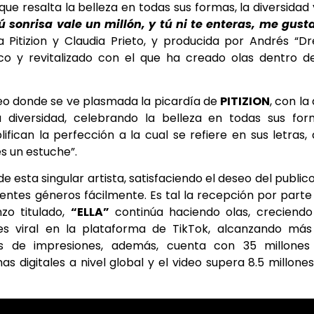
e resalta la belleza en todas sus formas, la diversidad 
ú sonrisa vale un millón, y tú ni te enteras, me gust
 Pitizion y Claudia Prieto, y producida por Andrés “D
co y revitalizado con el que ha creado olas dentro d
deo donde se ve plasmada la picardía de
PITIZION
, con la
 diversidad, celebrando la belleza en todas sus for
fican la perfección a la cual se refiere en sus letras,
es un estuche”.
de esta singular artista, satisfaciendo el deseo del public
rentes géneros fácilmente. Es tal la recepción por parte
nzo titulado,
“ELLA”
continúa haciendo olas, creciendo
s viral en la plataforma de TikTok, alcanzando más
es de impresiones, además, cuenta con 35 millones
 digitales a nivel global y el video supera 8.5 millone