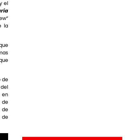
y el
aría
rew”
e la
 que
mas
 que
o de
 del
 en
 de
 de
s de