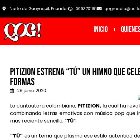
Norte de Guayaquil, Ecuador
0993701151
qogmedio@outl
INICIO
Quiene
Pitizion estrena “tú” un himno que cel
formas
29 junio 2020
La cantautora colombiana,
PITIZION,
la cual ha revol
combinando letras emotivas con música pop que in
mas reciente sencillo, “
TÚ
”.
“TÚ”
es un tema que plasma ese estilo autentico d