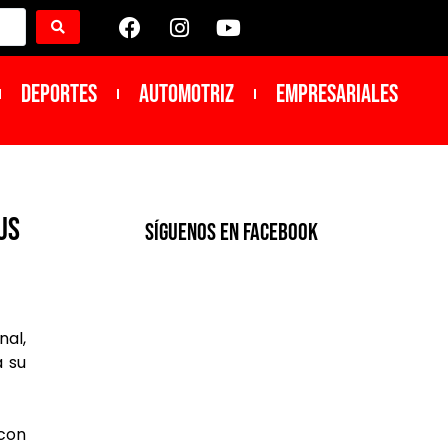
DEPORTES
Automotriz
Empresariales
us
SíGUENOS EN FACEBOOK
nal,
a su
 con