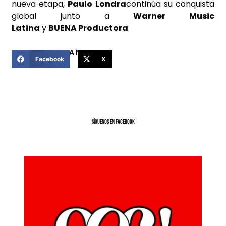
nueva etapa,
Paulo Londra
continúa su conquista
global junto a
Warner Music
Latina
y
BUENA
Productora
.
COMPARTIR ESTA NOTICIA
Facebook
X
SíGUENOS EN FACEBOOK