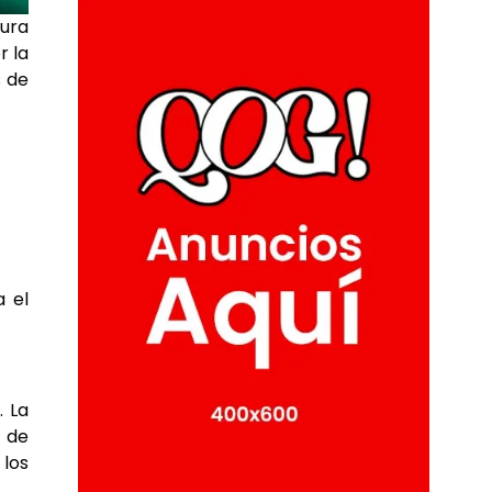
ura
r la
s de
a el
. La
a de
 los