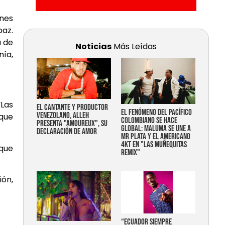
ones
paz.
a de
Noticias
Más Leídas
ía,
“Las
EL CANTANTE Y PRODUCTOR
EL FENÓMENO DEL PACÍFICO
VENEZOLANO, ALLEH
 que
COLOMBIANO SE HACE
PRESENTA "AMOUREUX", SU
GLOBAL: MALUMA SE UNE A
DECLARACIÓN DE AMOR
MR PLATA Y EL AMERICANO
4KT EN "LAS MUÑEQUITAS
 que
REMIX"
ión,
“Ecuador siempre