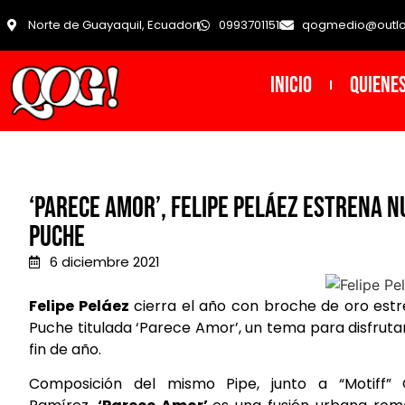
Norte de Guayaquil, Ecuador
0993701151
qogmedio@outl
INICIO
Quiene
‘Parece Amor’, Felipe Peláez estrena 
Puche
6 diciembre 2021
Felipe Peláez
cierra el año con broche de oro estr
Puche titulada ‘Parece Amor’, un tema para disfrut
fin de año.
Composición del mismo Pipe, junto a “Motiff” 