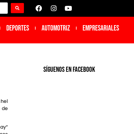
DEPORTES
Automotriz
Empresariales
SíGUENOS EN FACEBOOK
chel
s de
ay”