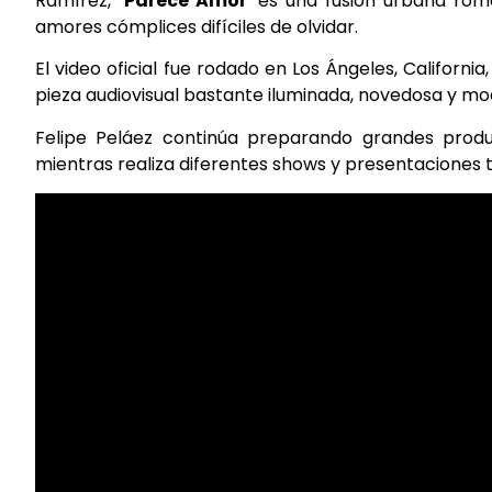
Ramírez,
‘Parece Amor’
es una fusión urbana romá
amores cómplices difíciles de olvidar.
El video oficial fue rodado en Los Ángeles, California
pieza audiovisual bastante iluminada, novedosa y mod
Felipe Peláez continúa preparando grandes produ
mientras realiza diferentes shows y presentaciones t