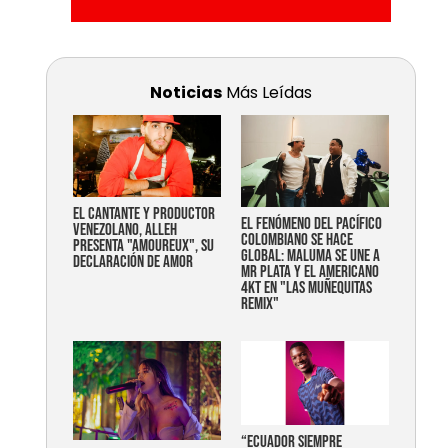
Noticias
Más Leídas
EL CANTANTE Y PRODUCTOR
EL FENÓMENO DEL PACÍFICO
VENEZOLANO, ALLEH
COLOMBIANO SE HACE
PRESENTA "AMOUREUX", SU
GLOBAL: MALUMA SE UNE A
DECLARACIÓN DE AMOR
MR PLATA Y EL AMERICANO
4KT EN "LAS MUÑEQUITAS
REMIX"
“Ecuador siempre