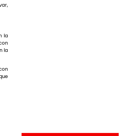
var,
n la
 con
n la
 con
 que