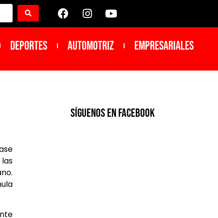
DEPORTES
Automotriz
Empresariales
SíGUENOS EN FACEBOOK
base
las
ano.
mula
ente