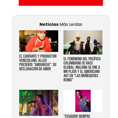
Noticias
Más Leídas
EL CANTANTE Y PRODUCTOR
EL FENÓMENO DEL PACÍFICO
VENEZOLANO, ALLEH
COLOMBIANO SE HACE
PRESENTA "AMOUREUX", SU
GLOBAL: MALUMA SE UNE A
DECLARACIÓN DE AMOR
MR PLATA Y EL AMERICANO
4KT EN "LAS MUÑEQUITAS
REMIX"
“Ecuador siempre