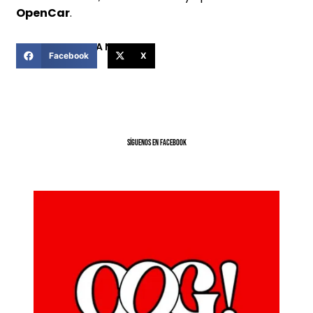
OpenCar
.
COMPARTIR ESTA NOTICIA
Facebook
X
SíGUENOS EN FACEBOOK