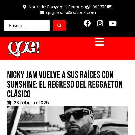
Norte de Guayaquil, Ecuador
0993701151
qogmedio@outlook.com
Nicky Jam vuelve a sus raíces con
Sunshine: el regreso del reggaetón
clásico
28 febrero 2025