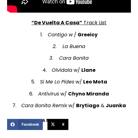
“De Vuelta A Casa”
Track List
1.
Contigo
w
/
Greeicy
2. La Buena
3. Cara Bonita
4.
Olv
ídala
w/
Llane
5.
Si Me Lo Pides
w/
Leo Mota
6.
Antivirus
w/
Chyno Miranda
7.
Cara Bonita Remix
w/
Brytiago
&
Juanka
COMPARTIR ESTA NOTICIA
Facebook
X