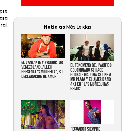
mpre
Para
al,
Noticias
Más Leídas
EL CANTANTE Y PRODUCTOR
EL FENÓMENO DEL PACÍFICO
VENEZOLANO, ALLEH
COLOMBIANO SE HACE
PRESENTA "AMOUREUX", SU
GLOBAL: MALUMA SE UNE A
DECLARACIÓN DE AMOR
MR PLATA Y EL AMERICANO
4KT EN "LAS MUÑEQUITAS
REMIX"
“Ecuador siempre