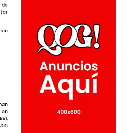
s de
star
 con
 han
, en
dad,
.200