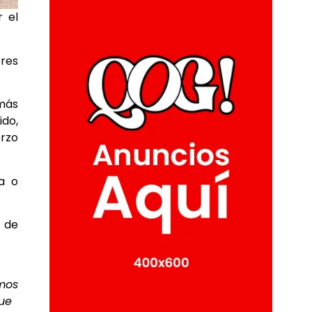
 el
ores
 más
ido,
rzo
ca o
 de
amos
ue