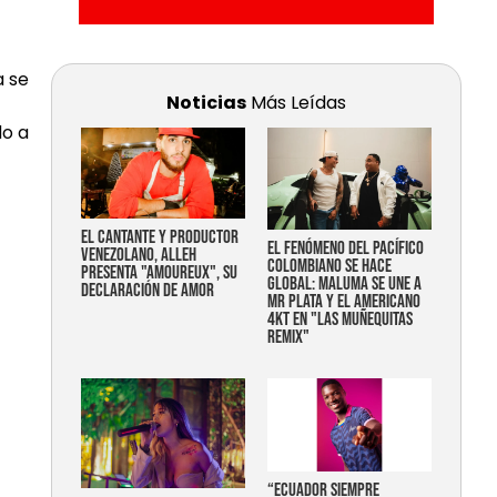
a se
Noticias
Más Leídas
do a
EL CANTANTE Y PRODUCTOR
EL FENÓMENO DEL PACÍFICO
VENEZOLANO, ALLEH
COLOMBIANO SE HACE
PRESENTA "AMOUREUX", SU
GLOBAL: MALUMA SE UNE A
DECLARACIÓN DE AMOR
MR PLATA Y EL AMERICANO
4KT EN "LAS MUÑEQUITAS
REMIX"
“Ecuador siempre