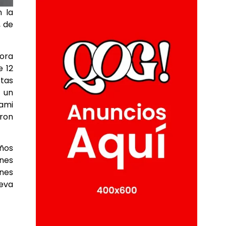
n la
, de
dora
e 12
stas
e un
iami
eron
ños
ones
enes
ueva