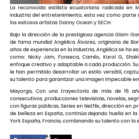
La reconocida estilista ecuatoriana radicada en 
industria del entretenimiento, esta vez como parte d
los exitosos artistas Danny Ocean y SECH.
Bajo la dirección de la prestigiosa agencia Glam Ga
de fama mundial Angélica Álvarez, originaria de Ba
años de experiencia en la industria, Angélica se ha e
como: Nicky Jam, Fonseca, Camilo, Karol G, Shaki
enfoque creativo y adaptable a cada producción. Su
le han permitido desarrollar un estilo versátil, ca
su talento para garantizar una imagen impecable en 
Mayorga, Con una trayectoria de más de 16 año
consecutivos, producciones televisivas, novelas, se
con figuras públicas, Series en Netflix, dirección e
de belleza en España, continúa dejando huella en la 
York España, Francia, combinando su talento con la 
COMPARTIR ESTA NOTICIA