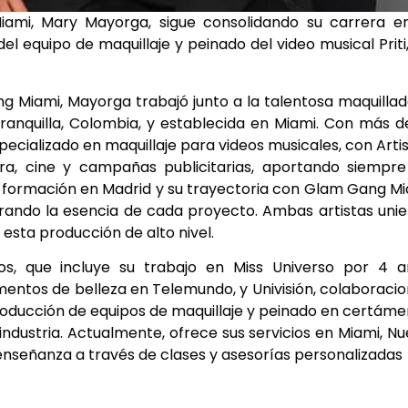
Miami, Mary Mayorga, sigue consolidando su carrera e
el equipo de maquillaje y peinado del video musical Priti
ng Miami, Mayorga trabajó junto a la talentosa maquilla
rranquilla, Colombia, y establecida en Miami. Con más d
specializado en maquillaje para videos musicales, con Arti
ra, cine y campañas publicitarias, aportando siempr
 formación en Madrid y su trayectoria con Glam Gang M
pturando la esencia de cada proyecto. Ambas artistas uni
esta producción de alto nivel.
s, que incluye su trabajo en Miss Universo por 4 a
gmentos de belleza en Telemundo, y Univisión, colaboraci
n producción de equipos de maquillaje y peinado en certám
industria. Actualmente, ofrece sus servicios en Miami, N
enseñanza a través de clases y asesorías personalizadas