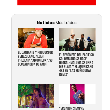
Noticias
Más Leídas
EL CANTANTE Y PRODUCTOR
EL FENÓMENO DEL PACÍFICO
VENEZOLANO, ALLEH
COLOMBIANO SE HACE
PRESENTA "AMOUREUX", SU
GLOBAL: MALUMA SE UNE A
DECLARACIÓN DE AMOR
MR PLATA Y EL AMERICANO
4KT EN "LAS MUÑEQUITAS
REMIX"
“Ecuador siempre