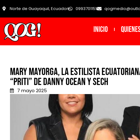
Norte de Guayaquil, Ecuador
0993701151
qogmedio@outl
INICIO
Quiene
Mary Mayorga, la estilista ecuatorian
“PRITI” de Danny Ocean y Sech
7 mayo 2025