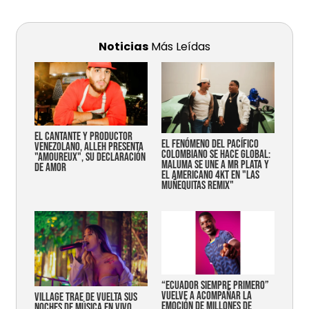
Noticias
Más Leídas
EL CANTANTE Y PRODUCTOR
EL FENÓMENO DEL PACÍFICO
VENEZOLANO, ALLEH PRESENTA
COLOMBIANO SE HACE GLOBAL:
"AMOUREUX", SU DECLARACIÓN
MALUMA SE UNE A MR PLATA Y
DE AMOR
EL AMERICANO 4KT EN "LAS
MUÑEQUITAS REMIX"
“Ecuador siempre primero”
vuelve a acompañar la
Village trae de vuelta sus
emoción de millones de
noches de música en vivo,