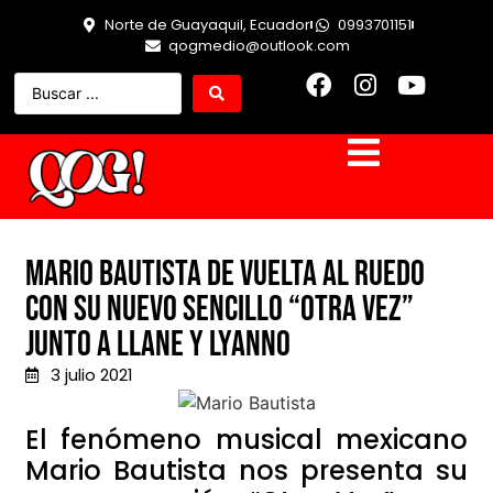
Norte de Guayaquil, Ecuador
0993701151
qogmedio@outlook.com
Mario Bautista de vuelta al ruedo
con su nuevo sencillo “Otra vez”
junto a Llane y Lyanno
3 julio 2021
El fenómeno musical mexicano
Mario
Baut
ista
nos presenta su