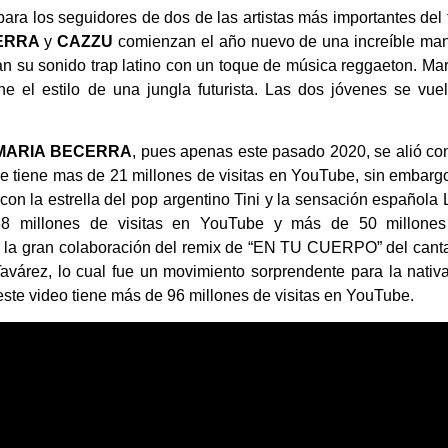
ra los seguidores de dos de las artistas más importantes del 
ERRA
y
CAZZU
comienzan el año nuevo de una increíble ma
 su sonido trap latino con un toque de música reggaeton. Mar
e el estilo de una jungla futurista. Las dos jóvenes se vue
MARIA BECERRA
, pues apenas este pasado 2020, se alió co
 tiene mas de 21 millones de visitas en YouTube, sin embarg
 la estrella del pop argentino Tini y la sensación española 
e 88 millones de visitas en YouTube y más de 50 millone
 la gran colaboración del remix de “EN TU CUERPO” del cant
várez, lo cual fue un movimiento sorprendente para la nativ
este video tiene más de 96 millones de visitas en YouTube.