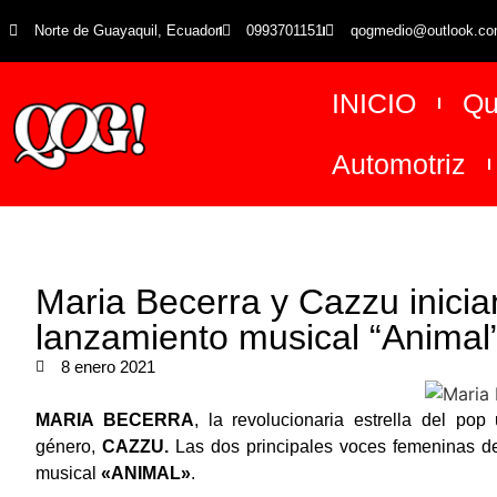
Norte de Guayaquil, Ecuador
0993701151
qogmedio@outlook.c
INICIO
Qu
Automotriz
Maria Becerra y Cazzu inici
lanzamiento musical “Animal
8 enero 2021
MARIA BECERRA
, la revolucionaria estrella del pop
género,
CAZZU.
Las dos principales voces femeninas de
musical
«ANIMAL»
.