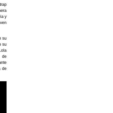
trap
nera
ia y
lven
n su
o su
Lola
s de
ante
a de