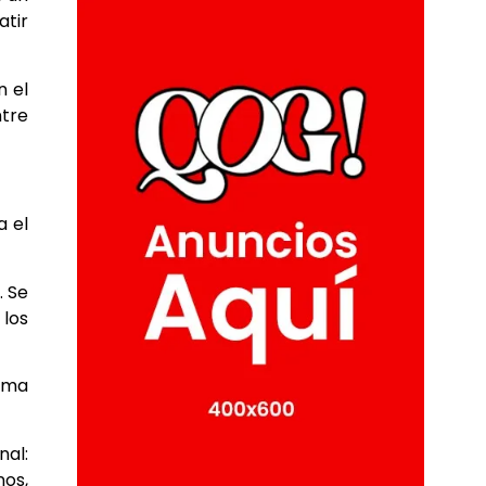
atir
n el
ntre
a el
. Se
 los
orma
nal:
nos,