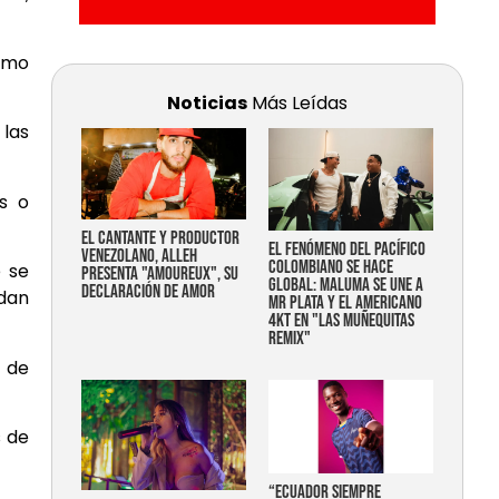
ómo
Noticias
Más Leídas
 las
s o
EL CANTANTE Y PRODUCTOR
EL FENÓMENO DEL PACÍFICO
VENEZOLANO, ALLEH
COLOMBIANO SE HACE
e se
PRESENTA "AMOUREUX", SU
GLOBAL: MALUMA SE UNE A
DECLARACIÓN DE AMOR
edan
MR PLATA Y EL AMERICANO
4KT EN "LAS MUÑEQUITAS
REMIX"
a de
s de
“Ecuador siempre