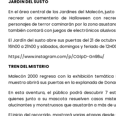
JARDÍN DEL SUSTO
En el área central de los Jardines del Malecón, justo
recrear un cementerio de Halloween con recrea
personajes de terror caminarán por la zona asustand
también contará con juegos de electrónicos alusivos
El Jardín del susto abre sus puertas del 21 de octub
16h00 a 21h00 y sábados, domingos y feriado de 12H00 
https://www.instagram.com/p/CGlpD-Gn98u/
TREN DEL MISTERIO
Malecón 2000 regresa con la exhibición temática El
muestra abrirá sus puertas en la explanada de Donan
En esta aventura, el público podrá descubrir 7 e
quienes junto a su mascota resuelven casos mister
alucinantes y monstruosos que asustarán a más de u
El inicio del recorrido, mostrará varias etapas des