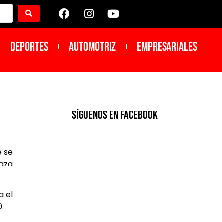
DEPORTES
Automotriz
Empresariales
SíGUENOS EN FACEBOOK
e se
aza
a el
0.