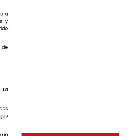
va a
s y
rido
s de
. La
icos
ajes
e un