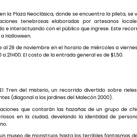
 en la Plaza Neoclásica, donde se encuentra la pileta, se 
ciones tenebrosas elaboradas por artesanos locale
o e interactuando con el público que ingrese. Este recor
 a Halloween.
re al 29 de noviembre en el horario de miércoles a vierne
a 21H00. El costo de la entrada general es de $1,50.
 Tren del misterio, un recorrido divertido sobre rieles
tes (diagonal a los jardines del Malecón 2000).
staciones que contarán las hazañas de un grupo de ch
iosos en la ciudad, develando la identidad de person
no.
de un museo de monstruos hasta los terribles fantasmas d