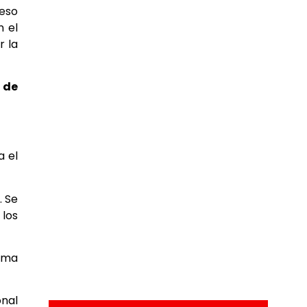
reso
n el
r la
 de
a el
. Se
 los
orma
onal