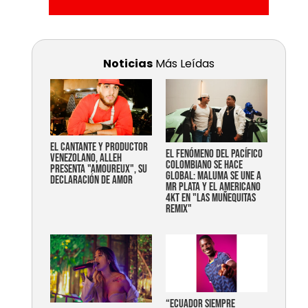
Noticias
Más Leídas
EL CANTANTE Y PRODUCTOR
EL FENÓMENO DEL PACÍFICO
VENEZOLANO, ALLEH
COLOMBIANO SE HACE
PRESENTA "AMOUREUX", SU
GLOBAL: MALUMA SE UNE A
DECLARACIÓN DE AMOR
MR PLATA Y EL AMERICANO
4KT EN "LAS MUÑEQUITAS
REMIX"
“Ecuador siempre