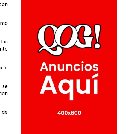
 con
ómo
 las
ento
s o
e se
edan
a de