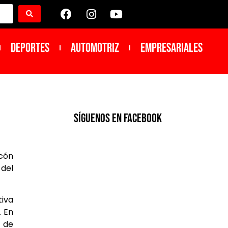
DEPORTES
Automotriz
Empresariales
SíGUENOS EN FACEBOOK
ecón
 del
tiva
. En
o de