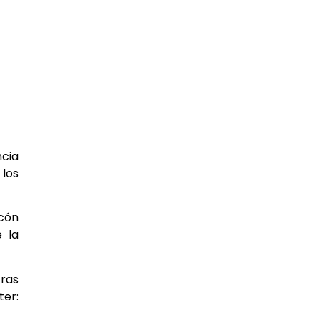
ncia
 los
ecón
 la
tras
er: