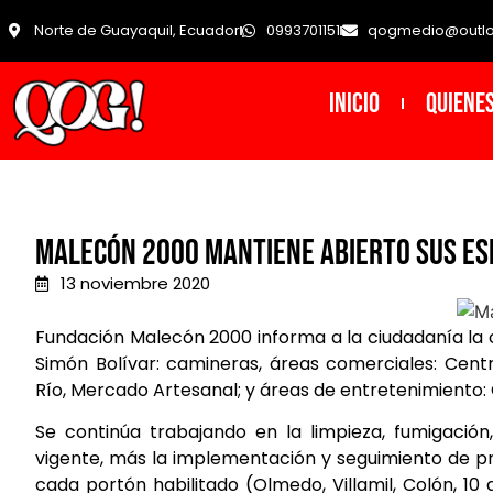
Norte de Guayaquil, Ecuador
0993701151
qogmedio@outl
INICIO
Quiene
Malecón 2000 mantiene abierto sus esp
13 noviembre 2020
Fundación Malecón 2000 informa a la ciudadanía la 
Simón Bolívar: camineras, áreas comerciales: Cent
Río, Mercado Artesanal; y áreas de entretenimiento: 
Se continúa trabajando en la limpieza, fumigació
vigente, más la implementación y seguimiento de pro
cada portón habilitado (Olmedo, Villamil, Colón, 10