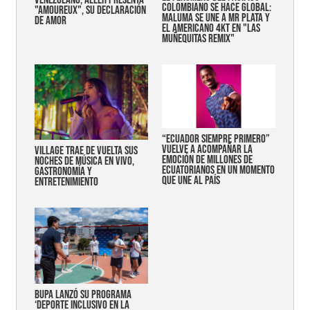
COLOMBIANO SE HACE GLOBAL:
"AMOUREUX", SU DECLARACIÓN
MALUMA SE UNE A MR PLATA Y
DE AMOR
EL AMERICANO 4KT EN "LAS
MUÑEQUITAS REMIX"
“Ecuador siempre primero”
vuelve a acompañar la
Village trae de vuelta sus
emoción de millones de
noches de música en vivo,
ecuatorianos en un momento
gastronomía y
que une al país
entretenimiento
Bupa lanzó su programa
‘Deporte Inclusivo en la