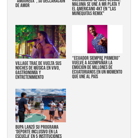
"AMOUREUX", SU DECLARACIÓN
MALUMA SE UNE A MR PLATA Y
DE AMOR
EL AMERICANO 4KT EN "LAS
MUÑEQUITAS REMIX"
“Ecuador siempre primero”
vuelve a acompañar la
Village trae de vuelta sus
emoción de millones de
noches de música en vivo,
ecuatorianos en un momento
gastronomía y
que une al país
entretenimiento
Bupa lanzó su programa
‘Deporte Inclusivo en la
Escuela’ en 5 instituciones