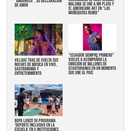
"AMOUREUX", SU DECLARACIÓN
MALUMA SE UNE A MR PLATA Y
DE AMOR
EL AMERICANO 4KT EN "LAS
MUÑEQUITAS REMIX"
“Ecuador siempre primero”
vuelve a acompañar la
Village trae de vuelta sus
emoción de millones de
noches de música en vivo,
ecuatorianos en un momento
gastronomía y
que une al país
entretenimiento
Bupa lanzó su programa
‘Deporte Inclusivo en la
Escuela’ en 5 instituciones