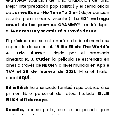
Wanted»
(Canción del año, Grabación del año,
Mejor interpretación pop solista) y el tema oficial
de
James Bond «No Time To Die»
(Mejor canción
escrita para medios visuales).
La 63º entrega
anual de los premios GRAMMY®
tendrá lugar
el
14 de marzo y se emitirá a través de CBS.
El próximo mes se estrenará en todo el mundo su
esperado documental,
“Billie Eilish: The World’s
A Little Blurry.”
Drigido por el premiado
cineasta
R. J. Cutler
, la película se estrenará en
cines a través de
NEON
y a nivel mundial en
Apple
TV+ el 26 de febrero de 2021.
Mira el tráiler
oficial
AQUÍ.
Billie Eilish
ha anunciado también que publicará su
primer libro personal de fotos, titulado
BILLIE
EILISH el 11 de mayo.
Rosalía,
por su parte, que se ha pasado gran