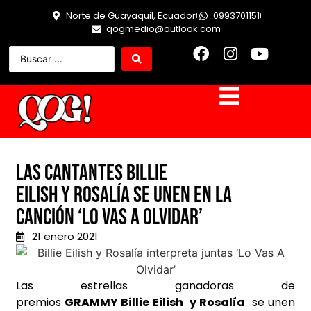
Norte de Guayaquil, Ecuador
0993701151
qogmedio@outlook.com
Las cantantes Billie
Eilish y Rosalía se unen en la
canción ‘Lo Vas A Olvidar’
21 enero 2021
Las estrellas ganadoras de
premios
GRAMMY
Billie Eilish
y
Rosalía
se unen