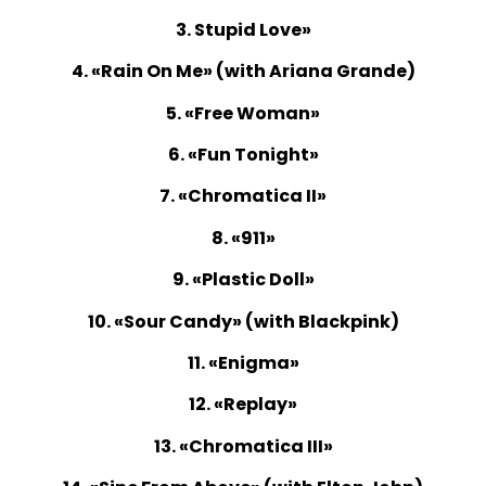
3. Stupid Love»
4. «Rain On Me» (with Ariana Grande)
5. «Free Woman»
6. «Fun Tonight»
7. «Chromatica II»
8. «911»
9. «Plastic Doll»
10. «Sour Candy» (with Blackpink)
11. «Enigma»
12. «Replay»
13. «Chromatica III»