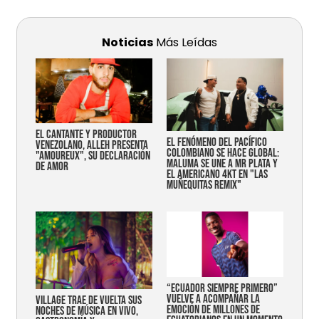
Noticias
Más Leídas
EL CANTANTE Y PRODUCTOR
EL FENÓMENO DEL PACÍFICO
VENEZOLANO, ALLEH PRESENTA
COLOMBIANO SE HACE GLOBAL:
"AMOUREUX", SU DECLARACIÓN
MALUMA SE UNE A MR PLATA Y
DE AMOR
EL AMERICANO 4KT EN "LAS
MUÑEQUITAS REMIX"
“Ecuador siempre primero”
vuelve a acompañar la
Village trae de vuelta sus
emoción de millones de
noches de música en vivo,