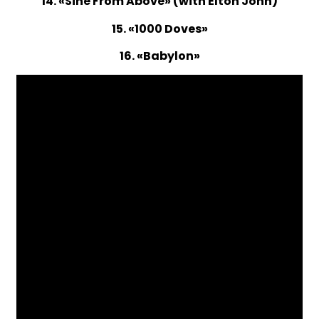
14. «Sine From Above» (with Elton John)
15. «1000 Doves»
16. «Babylon»