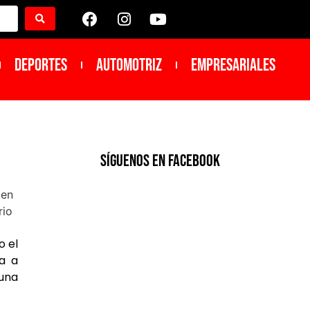
DEPORTES
Automotriz
Empresariales
SíGUENOS EN FACEBOOK
o el
a a
 una