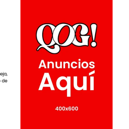
eja,
o de