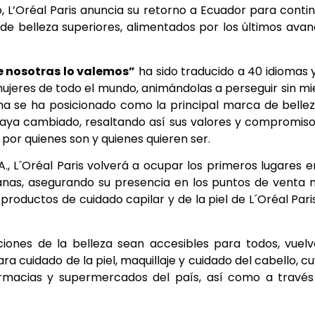
L’Oréal Paris anuncia su retorno a Ecuador para conti
 belleza superiores, alimentados por los últimos ava
 nosotras lo valemos”
ha sido traducido a 40 idiomas 
mujeres de todo el mundo, animándolas a perseguir sin m
rma se ha posicionado como la principal marca de belle
haya cambiado, resaltando así sus valores y compromiso
or quienes son y quienes quieren ser.
., L´Oréal Paris volverá a ocupar los primeros lugares e
anas, asegurando su presencia en los puntos de venta
roductos de cuidado capilar y de la piel de L´Oréal Paris
iones de la belleza sean accesibles para todos, vuel
a cuidado de la piel, maquillaje y cuidado del cabello, c
armacias y supermercados del país, así como a través