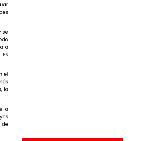
nuar
nces
y se
iedo
za a
. Es
n el
 más
, la
ve a
uyos
 de