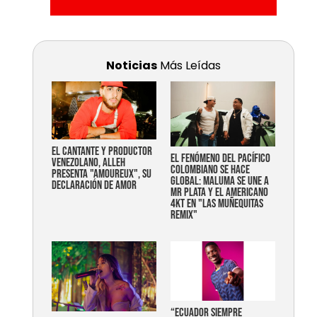
Noticias
Más Leídas
EL CANTANTE Y PRODUCTOR
EL FENÓMENO DEL PACÍFICO
VENEZOLANO, ALLEH
COLOMBIANO SE HACE
PRESENTA "AMOUREUX", SU
GLOBAL: MALUMA SE UNE A
DECLARACIÓN DE AMOR
MR PLATA Y EL AMERICANO
4KT EN "LAS MUÑEQUITAS
REMIX"
“Ecuador siempre