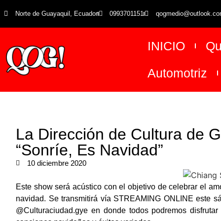
Norte de Guayaquil, Ecuador
0993701151
qogmedio@outlook.c
INICIO
Qu
Automotriz
La Dirección de Cultura de Gu
“Sonríe, Es Navidad”
10 diciembre 2020
Este show será acústico con el objetivo de celebrar el am
navidad. Se transmitirá vía STREAMING ONLINE este sá
@Culturaciudad.gye en donde todos podremos disfrutar