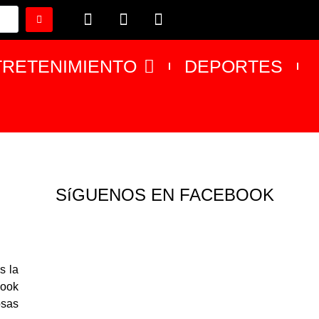
TRETENIMIENTO
DEPORTES
SíGUENOS EN FACEBOOK
s la
book
osas