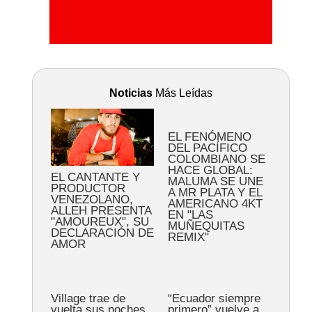
Noticias
Más Leídas
EL FENÓMENO
DEL PACÍFICO
COLOMBIANO SE
HACE GLOBAL:
EL CANTANTE Y
MALUMA SE UNE
PRODUCTOR
A MR PLATA Y EL
VENEZOLANO,
AMERICANO 4KT
ALLEH PRESENTA
EN "LAS
"AMOUREUX", SU
MUÑEQUITAS
DECLARACIÓN DE
REMIX"
AMOR
Village trae de
“Ecuador siempre
vuelta sus noches
primero” vuelve a