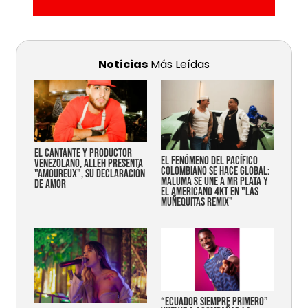
Noticias
Más Leídas
EL CANTANTE Y PRODUCTOR
EL FENÓMENO DEL PACÍFICO
VENEZOLANO, ALLEH PRESENTA
COLOMBIANO SE HACE GLOBAL:
"AMOUREUX", SU DECLARACIÓN
MALUMA SE UNE A MR PLATA Y
DE AMOR
EL AMERICANO 4KT EN "LAS
MUÑEQUITAS REMIX"
“Ecuador siempre primero”