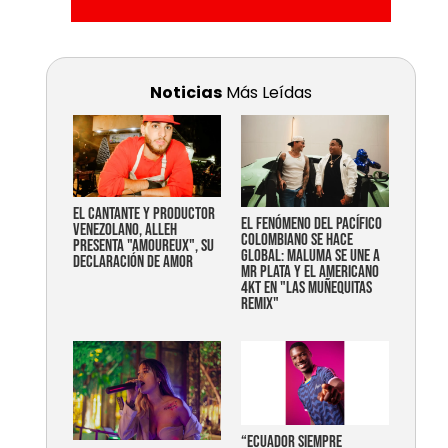
Noticias
Más Leídas
EL CANTANTE Y PRODUCTOR
EL FENÓMENO DEL PACÍFICO
VENEZOLANO, ALLEH
COLOMBIANO SE HACE
PRESENTA "AMOUREUX", SU
GLOBAL: MALUMA SE UNE A
DECLARACIÓN DE AMOR
MR PLATA Y EL AMERICANO
4KT EN "LAS MUÑEQUITAS
REMIX"
“Ecuador siempre