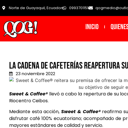
Norte de Guayaquil, Ecuador
0993701151
qogmedio@outl
INICIO
Quiene
La cadena de cafeterías reapertura su
23 noviembre 2022
Sweet & Coffee
®
llevó a cabo la repertura de su lo
Riocentro Ceibos.
Mediante esta acción,
Sweet & Coffee®
reafirma su 
disfrutar café 100% ecuatoriano; acompañado de pr
mayores estándares de calidad y servicio.