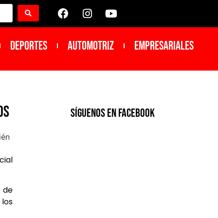
DEPORTES
Automotriz
Empresariales
os
SíGUENOS EN FACEBOOK
cial
a de
 los