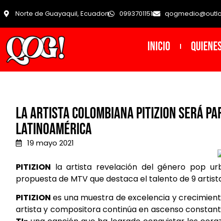
Norte de Guayaquil, Ecuador
0993701151
qogmedio@outl
INICIO
Quiene
La artista colombiana Pitizion será pa
Latinoamérica
19 mayo 2021
PITIZION
la artista revelación del género pop u
propuesta de MTV que destaca el talento de 9 artista
PITIZION
es una muestra de excelencia y crecimient
artista y compositora continúa en ascenso constant