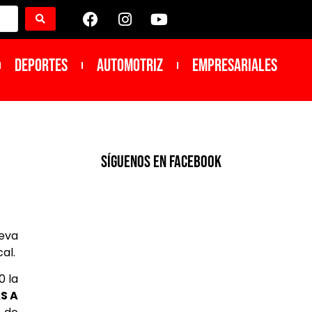
DEPORTES
Automotriz
Empresariales
SíGUENOS EN FACEBOOK
eva
al.
0 la
S A