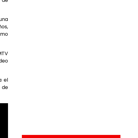
e de
 una
ños,
como
MTV
ideo
a el
o de