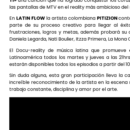
TI»
una canción que ha logrado conquistar los cora
las pantallas de MTV en el reality más ambicioso de
En
LATIN FLOW
la artista colombiana
PITIZION
cont
parte de su proceso creativo para llegar al éxit
frustraciones, logros y metas, además probará su
Daniela Legarda, Nati Boulier, Itzza Primera, La Mona 
El Docu-reality de música latina que promueve
Latinoamérica todos los martes y jueves a las 21hr
estarán disponibles todos los episodios a partir del 10 
Sin duda alguna, esta gran participación lleva la 
increíble reconocimiento de la artista en la escena 
trabajo constante, disciplina y amor por el arte.