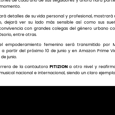
zones de cada uno de sus seguidores y ahora hará part
l momento.
ará detalles de su vida personal y profesional, mostrará
o, dejará ver su lado más sensible así como sus sue
 convivencia con grandes colegas del género urbano 
Osorio, entre otras.
 el empoderamiento femenino será transmitido por 
s a partir del próximo 10 de junio y en Amazon Prime V
de junio.
carrera de la cantautora
PITIZION
a otro nivel y reafirm
musical nacional e internacional, siendo un claro ejempl