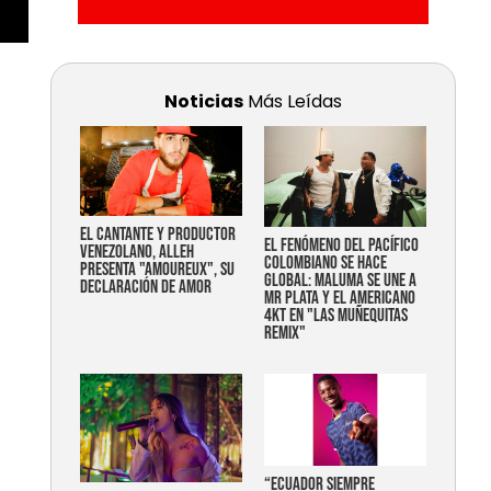
Noticias
Más Leídas
EL CANTANTE Y PRODUCTOR
EL FENÓMENO DEL PACÍFICO
VENEZOLANO, ALLEH
COLOMBIANO SE HACE
PRESENTA "AMOUREUX", SU
GLOBAL: MALUMA SE UNE A
DECLARACIÓN DE AMOR
MR PLATA Y EL AMERICANO
4KT EN "LAS MUÑEQUITAS
REMIX"
“Ecuador siempre