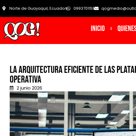
Norte de Guayaquil, Ecuador
0993701151
qogmedio@outl
INICIO
Quiene
La arquitectura eficiente de las plat
operativa
2 junio 2026