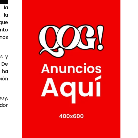
 la
 la
 que
anto
nos
os y
. De
a ha
ción
hoy,
dor