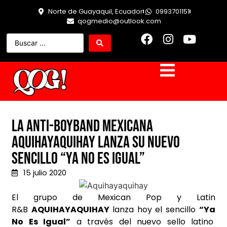
Norte de Guayaquil, Ecuador
0993701151
qogmedio@outlook.com
La anti-boyband Mexicana
AQUIHAYAQUIHAY Lanza su nuevo
sencillo “Ya No Es Igual”
15 julio 2020
El grupo de
Mexican Pop y Latin
R&B
AQUIHAYAQUIHAY
lanza hoy el sencillo
“Ya
No Es Igual”
a través del nuevo sello latino