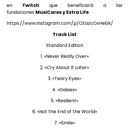
en
Twitch
que beneficiará a las
fundaciones
MusiCares y Extra Life
.
https://www.instagram.com/p/CEazcOxHebk/
Track List
Standard Edition
1. «Never Really Over»
2. «Cry About It Later»
3. «Teary Eyes»
4. «Daisies»
5. «Resilient»
6. «Not the End of the World»
7. «Smile»