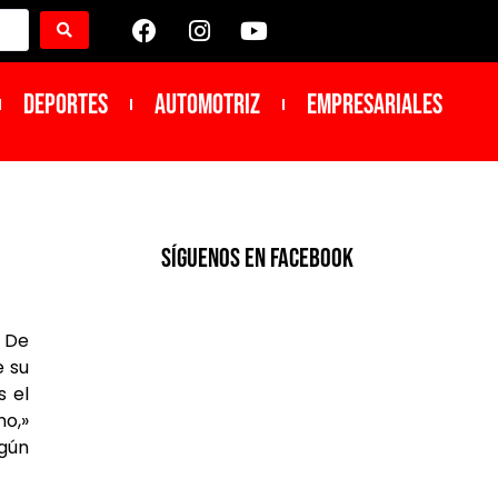
DEPORTES
Automotriz
Empresariales
SíGUENOS EN FACEBOOK
7 De
e su
s el
no,»
gún