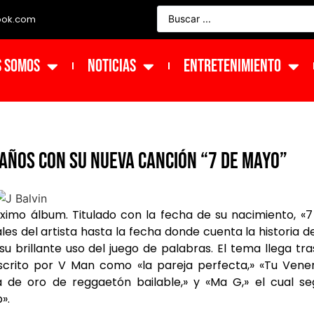
ook.com
s Somos
NOTICIAS
ENTRETENIMIENTO
eaños con su nueva canción “7 de Mayo”
óximo álbum. Titulado con la fecha de su nacimiento, «
s del artista hasta la fecha donde cuenta la historia d
u brillante uso del juego de palabras. El tema llega tra
scrito por V Man como «la pareja perfecta,» «Tu Vene
de oro de reggaetón bailable,» y «Ma G,» el cual se
».