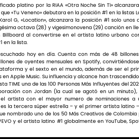
ificado platino por la RIAA «Otra Noche Sin Ti» alcanzar
 que «Tu Veneno» debutara en la posición #1 en la listas L
arol G, «Location», alcanzara la posición #1 solo unos 
igésima octava (28) y vigesimonovena (29) canción en ll
 Billboard al convertirse en el artista latino urbano co
en la lista.
s escuchado hoy en día. Cuenta con más de 48 billone
lones de oyentes mensuales en Spotify, convirtiéndos
lataforma y el sexto en el mundo, además de ser el pr
s en Apple Music. Su influencia y alcance han trascendido
ista TIME una de las 100 Personas Más Influyentes del 202
aboración con Jordan (la cual se agotó en un minuto),
el artista con el mayor numero de nominaciones a 
s la tercera súper estrella – y el primer artista latino 
fue nombrado uno de los 50 Más Creativos de Colombia
 VEVO y el artista latino #1 globalmente en YouTube, Spot