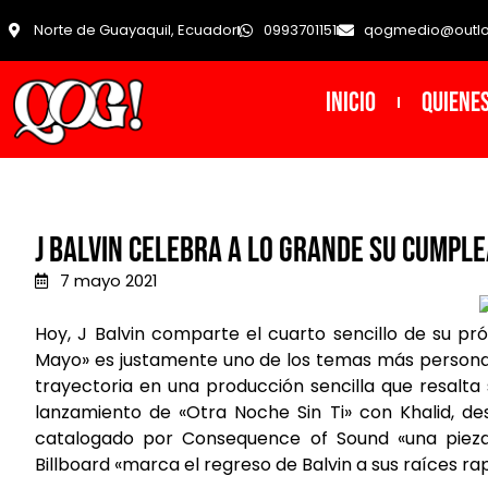
Norte de Guayaquil, Ecuador
0993701151
qogmedio@outl
INICIO
Quiene
J Balvin celebra a lo grande su cumpl
7 mayo 2021
Hoy, J Balvin comparte el cuarto sencillo de su pr
Mayo» es justamente uno de los temas más personale
trayectoria en una producción sencilla que resalta s
lanzamiento de «Otra Noche Sin Ti» con Khalid, de
catalogado por Consequence of Sound «una pieza 
Billboard «marca el regreso de Balvin a sus raíces rap