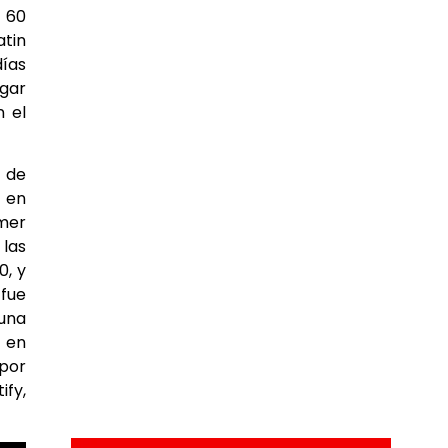
a 60
atin
días
egar
n el
s de
e en
imer
 las
0, y
 fue
una
– en
 por
ify,