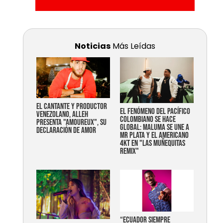
Noticias
Más Leídas
EL CANTANTE Y PRODUCTOR
EL FENÓMENO DEL PACÍFICO
VENEZOLANO, ALLEH
COLOMBIANO SE HACE
PRESENTA "AMOUREUX", SU
GLOBAL: MALUMA SE UNE A
DECLARACIÓN DE AMOR
MR PLATA Y EL AMERICANO
4KT EN "LAS MUÑEQUITAS
REMIX"
“Ecuador siempre